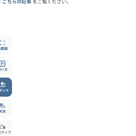
は
こちらの記事
をご覧ください。
全画面
使い方
ポット
天気
低マップ