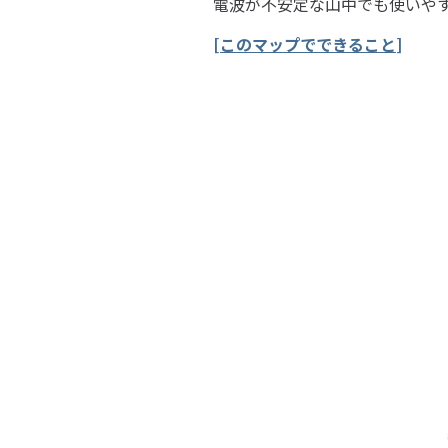
電波が不安定な山中でも使いや
[
このマップでできること
]