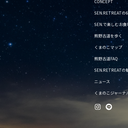
CONCEPT
SEN.RETREAT
SEN.で楽しむお食
熊野古道を歩く
くまのこマップ
熊野古道FAQ
SEN.RETREATの
ニュース
くまのこジャーナ